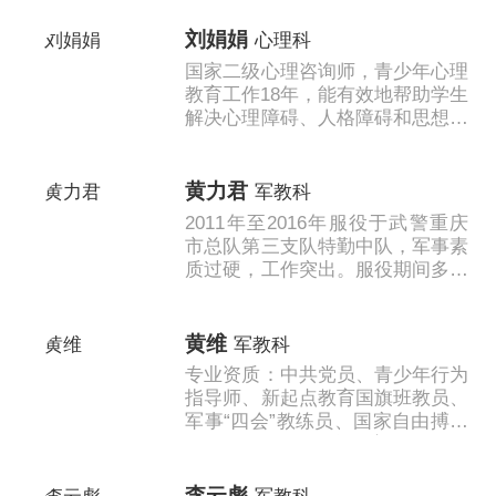
刘娟娟
心理科
国家二级心理咨询师，青少年心理
教育工作18年，能有效地帮助学生
解决心理障碍、人格障碍和思想情
绪等方面的问题困扰、改掉因心理
障碍与极端情绪形成的陋习。...
黄力君
军教科
2011年至2016年服役于武警重庆
市总队第三支队特勤中队，军事素
质过硬，工作突出。服役期间多次
受到各级组织表彰，多次出色完成
演习，处突维稳，大学军训等任
务。对......
黄维
军教科
专业资质：中共党员、青少年行为
指导师、新起点教育国旗班教员、
军事“四会”教练员、国家自由搏击
二级运动员、国防教育辅导员；
擅长技术领域：善于激发学生运动
锻炼的......
李云彪