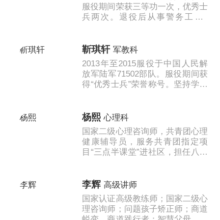
服役期间荣获三等功一次，优秀士
兵两次。退役后从事警务工作7
年，共四次获得荣誉证书。性格开
朗外向，军事素质硬。退伍后一
直......
靳琪轩
军教科
2013年至2015服役于中国人民解
放军陆军71502部队。服役期间获
得“优秀士兵”荣誉称号。坚持学校
人性化，精细化管理原则，严于律
己，自身阳光开朗，有效完成
上......
杨熙
心理科
国家二级心理咨询师，共青团心理
健康辅导员，服务共青团指定项
目“三点半课堂”进社区，担任八方
社区项目组主任；担任情商课程研
发组主任；创新亲子互动，家长课
堂开放进校......
李辉
高级讲师
国家认证高级教练师；国家二级心
理咨询师；问题孩子矫正师；商道
蜕变、商道践行者；智慧父母、智