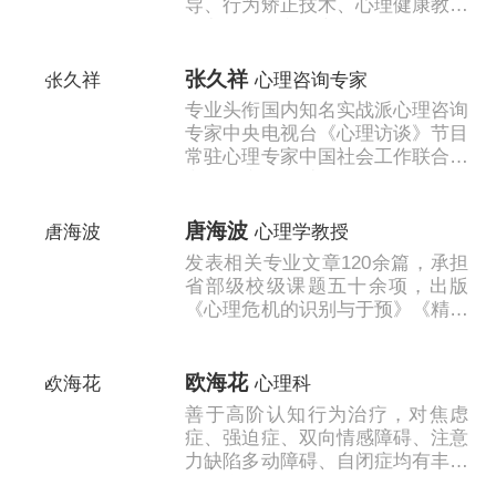
导、行为矫正技术、心理健康教育
等方面做研究和应用工作。...
张久祥
心理咨询专家
专业头衔国内知名实战派心理咨询
专家中央电视台《心理访谈》节目
常驻心理专家中国社会工作联合会
心理健康工作委员会常务理事中国
生命关怀协会婚姻与家庭专业委员
中国EAP......
唐海波
心理学教授
发表相关专业文章120余篇，承担
省部级校级课题五十余项，出版
《心理危机的识别与于预》《精神
卫生法背景下精神障碍的识别与干
预》《心灵探秘--心理疾病的识别
与应对1......
欧海花
心理科
善于高阶认知行为治疗，对焦虑
症、强迫症、双向情感障碍、注意
力缺陷多动障碍、自闭症均有丰富
的治疗经验。...