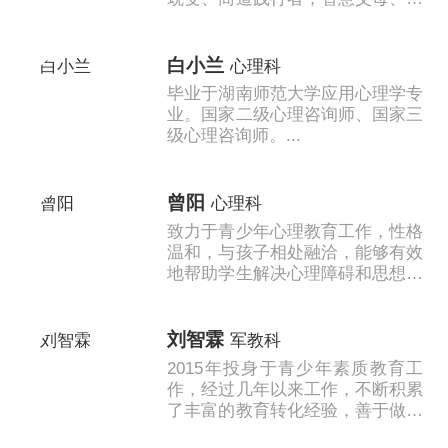
慧师长总教练。...
白小兰
心理科
毕业于湖南师范大学应用心理学专
业。国家二级心理咨询师、国家三
级心理咨询师。...
曾阳
心理科
致力于青少年心理教育工作，性格
温和，与孩子相处融洽，能够有效
地帮助学生解决心理障碍和思想情
绪等方面的问题，及时地帮助学生
摆脱心理问题的困扰、革除因心障
与极端情绪......
刘智霖
军教科
2015年投身于青少年素质教育工
作，经过几年以来工作，不断积累
了丰富的教育转化经验，善于做好
青少年的思想工作，并能率先士卒