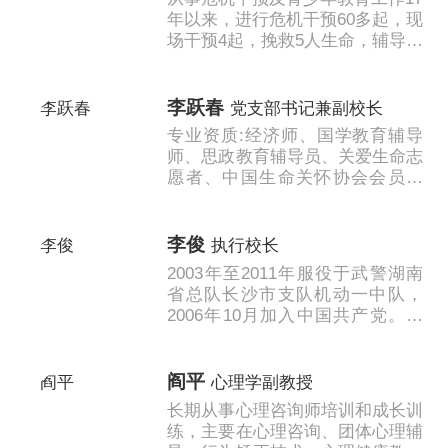
年以来，进行危机干预60多起，现
场干预4起，挽救5人生命，辅导近
3000名学员，了解所有同行模式
和近况，对青少年教育有独到的见
解......
李跃春
党支部书记兼副校长
专业资质:经济师、国学教育辅导
师、思政教育辅导员、关爱生命志
愿者、中国生命关怀协会会员。
擅长技术领域:曾研究中国文明的
起源、孔子思想与春秋政治、中国
古代官僚......
李俊
执行校长
2003年至2011年服役于武警湖南
省总队长沙市支队机动一中队，
2006年10月加入中国共产党。在
服役期间历任班长，新兵连带兵班
长，炊事班长等职。...
阎平
心理学副教授
长期从事心理咨询师培训和成长训
练，主要在心理咨询、团体心理辅