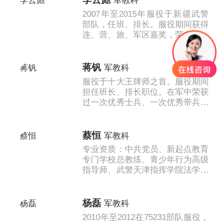
军教科
2007年至2015年服役于新疆武警
部队，任班、排长。服役期间获得
连、营、旅、军区嘉奖，荣立三等
功，多次出色完成演习，参加7.5
维稳实战处突，大学军训等任务。
回......
蒋钒
军教科
服役于十大王牌师之首。服役期间
担任班长、排长职位。在军中荣获
过一次优秀士兵、一次优秀带兵骨
干、两次优秀士官、荣立三等功一
次。...
蔡恒
军教科
专业资质：中共党员、新起点教育
专门学校总教练、青少年行为高级
指导师、武警天津指挥学院法学专
业、退役军人国防教育辅导员、中
国生命关怀协会会员； 擅长技术
领域：善......
杨磊
军教科
2010年至2012在75231部队服役，