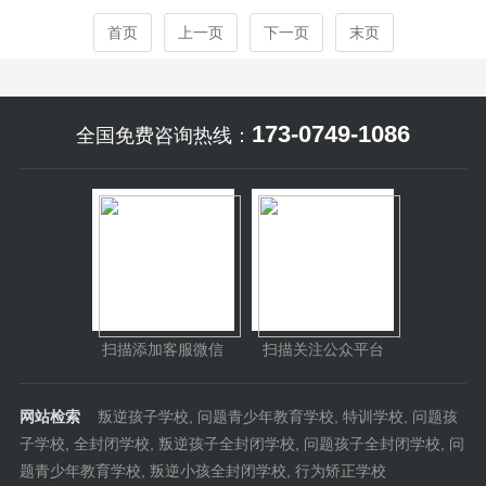
的起好模范带头作用。...
首页
上一页
下一页
末页
173-0749-1086
全国免费咨询热线：
扫描添加客服微信
扫描关注公众平台
网站检索
叛逆孩子学校
,
问题青少年教育学校
,
特训学校
,
问题孩
子学校
,
全封闭学校
,
叛逆孩子全封闭学校
,
问题孩子全封闭学校
,
问
题青少年教育学校
,
叛逆小孩全封闭学校
,
行为矫正学校